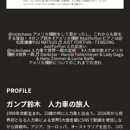
@rickshaws
アメリカ横断をして良かったし、これからも旅を
する理由！
#ガンプ鈴木
#アメリカ横断
#justforfun
ピアノは@
松尾優✿YUU MATSUO
♬ JUST FOR FUN - TENSONG
JustForFun との出会い
@rickshaws
人力車で世界一周の足跡
#人力車の旅
#アメリカ
横断
#世界一周
♬ Darkstar - Harold Faltermeyer & Lady Gaga
& Hans Zimmer & Lorne Balfe
アメリカ横断についてのこれまでの流れ
PROFILE
ガンプ鈴木 人力車の旅人
1990年京都生まれ。23歳の時に人力車と出会う。2016年から世
界初となる人力車による世界5大陸走破にSNSで動画を発信しな
がら挑戦中。アジア、ヨーロッパ、オーストラリアを巡り、コロ